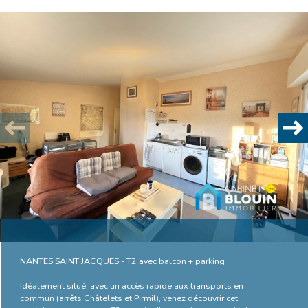
Plus d'informations
financières
Plus de
détails
la
copropriété
NANTES SAINT JACQUES - T2 avec balcon + parking
Idéalement situé, avec un accès rapide aux transports en
commun (arrêts Châtelets et Pirmil), venez découvrir cet