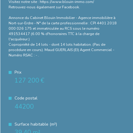
Visitez notre site : https://www.blouin-immo.com/
Retrouvez-nous également sur Facebook.
Annonce du Cabinet Blouin Immobilier - Agence immobilière à
Nort-sur-Erdre - N° de la carte professionnelle : CPI 4401 2018
000 026 175 et immatriculée au RCS sous le numéro
491534417 (6.00 % d'honoraires TTC à la charge de
l'acquéreur.)
Copropriété de 14 lots - dont 14 lots habitation. (Pas de
procédure en cours). Maud GUERLAIS (EI) Agent Commercial -
Numéro RSAC : - .
Prix
127 200 €
Code postal
44200
Surface habitable (m²)
39,40 m²