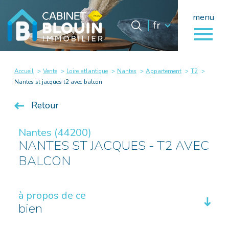
menu
Langue
Langue
fr
0
fr
Accueil
Accueil
Vente
Loire atlantique
Nantes
Appartement
T2
Nantes st jacques t2 avec balcon
Retour
Nantes (44200)
NANTES ST JACQUES - T2 AVEC
BALCON
à propos de ce
bien