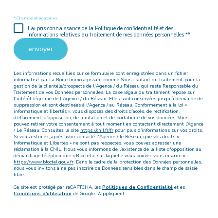
* Champs obligatoires
J'ai pris connaissance de la Politique de confidentialité et des
informations relatives au traitement de mes données personnelles **
envoyer
Les informations recueillies sur ce formulaire sont enregistrées dans un fichier
informatisé par La Boite Immo agissant comme Sous-traitant du traitement pour la
gestion de la clientèle/prospects de l'Agence / du Réseau qui reste Responsable du
Traitement de vos Données personnelles. La base légale du traitement repose sur
l'intérêt légitime de l'Agence / du Réseau. Elles sont conservées jusqu'à demande de
suppression et sont destinées à l'Agence / au Réseau. Conformément à la loi «
informatique et libertés », vous disposez des droits d’accès, de rectification,
d’effacement, d’opposition, de limitation et de portabilité de vos données. Vous
pouvez retirer votre consentement à tout moment en contactant directement l’Agence
/ Le Réseau. Consultez le site
https://cnil.fr/fr
pour plus d’informations sur vos droits.
Si vous estimez, après avoir contacté l'Agence / le Réseau, que vos droits «
Informatique et Libertés » ne sont pas respectés, vous pouvez adresser une
réclamation à la CNIL. Nous vous informons de l’existence de la liste d'opposition au
démarchage téléphonique « Bloctel », sur laquelle vous pouvez vous inscrire ici :
https://www.bloctel.gouv.fr
. Dans le cadre de la protection des Données personnelles,
nous vous invitons à ne pas inscrire de Données sensibles dans le champ de saisie
libre.
Ce site est protégé par reCAPTCHA, les
Politiques de Confidentialité
et es
Conditions d'utilisation
de Google s'appliquent.