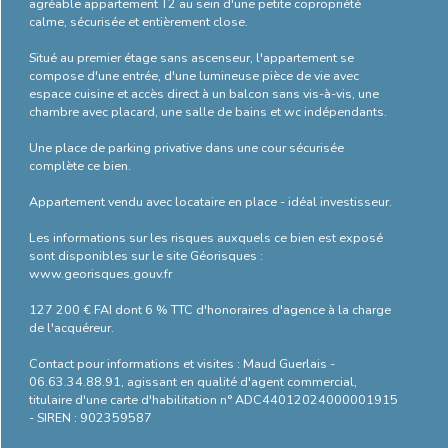
agréable appartement T2 au sein d'une petite copropriété
Bilan
calme, sécurisée et entièrement close.
énergétique
Situé au premier étage sans ascenseur, l'appartement se
compose d'une entrée, d'une lumineuse pièce de vie avec
espace cuisine et accès direct à un balcon sans vis-à-vis, une
chambre avec placard, une salle de bains et wc indépendants.
Une place de parking privative dans une cour sécurisée
complète ce bien.
Appartement vendu avec locataire en place - idéal investisseur.
Les informations sur les risques auxquels ce bien est exposé
sont disponibles sur le site Géorisques :
www.georisques.gouv.fr
127 200 € FAI dont 6 % TTC d'honoraires d'agence à la charge
de l'acquéreur.
Contact pour informations et visites : Maud Guerlais -
06.63.34.88.91, agissant en qualité d'agent commercial,
titulaire d'une carte d'habilitation n° ADC44012024000001915
- SIREN : 902359587