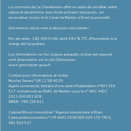
La commune de La Chevallerais offre un cadre de vie idéal, entre
nature et dynamisme, avec école primaire, transports, vie
associative, loisirs et le Canal de Nantes à Brest à proximité.
Une maison clé en main à découvrir sans tarder !
Prix de vente : 282 450 € HAI, dont 4,61 % TTC d'honoraires à la
charge de l'acquéreur.
Les informations sur les risques auxquels ce bien est exposé
sont disponibles sur le site Géorisques :
www.georisques.gouv.fr.
Contact pour informations et visites :
Nicolas Savary ? 06.11.58.40.35
Agent commercial, titulaire d'une carte d'habilitation n°491 534
517, immatriculé au RSAC de Nantes sous le n° ADC 4401
2021 000 001 628.
SIREN : 799 139 811.
Cabinet Blouin Immobilier ? Agence immobilière à Blain.
Carte professionnelle n° CPI 4401 2018 000 026 175 ? RCS
491 534 517.