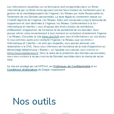
Les informations recueillies sur ce formulaire sont enregistrées dans un fichier
informatisé par La Boite Immo agissant comme Sous-traitant du traitement pour la
gestion de la clientèle/prospects de l'Agence / du Réseau qui reste Responsable du
Traitement de vos Données personnelles. La base légale du traitement repose sur
l'intérêt légitime de l'Agence / du Réseau. Elles sont conservées jusqu'à demande de
suppression et sont destinées à l'Agence / au Réseau. Conformément à la loi «
informatique et libertés », vous disposez des droits d’accès, de rectification,
d’effacement, d’opposition, de limitation et de portabilité de vos données. Vous
pouvez retirer votre consentement à tout moment en contactant directement l’Agence
/ Le Réseau. Consultez le site
https://cnil.fr/fr
pour plus d’informations sur vos droits.
Si vous estimez, après avoir contacté l'Agence / le Réseau, que vos droits «
Informatique et Libertés » ne sont pas respectés, vous pouvez adresser une
réclamation à la CNIL. Nous vous informons de l’existence de la liste d'opposition au
démarchage téléphonique « Bloctel », sur laquelle vous pouvez vous inscrire ici :
https://www.bloctel.gouv.fr
. Dans le cadre de la protection des Données personnelles,
nous vous invitons à ne pas inscrire de Données sensibles dans le champ de saisie
libre.
Ce site est protégé par reCAPTCHA, les
Politiques de Confidentialité
et es
Conditions d'utilisation
de Google s'appliquent.
Nos outils