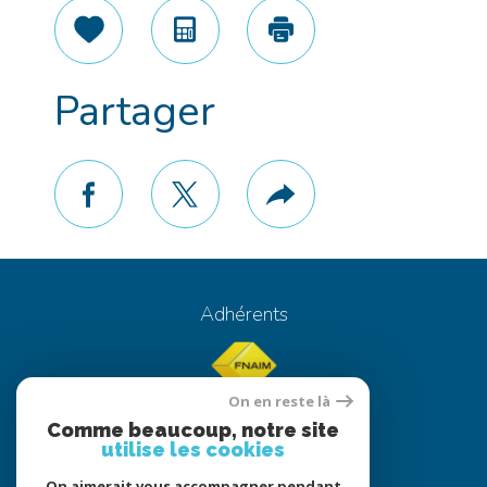
Sélectionner
Calculatrice
Imprimer
Partager
facebook
twitter
Plus
de
partage
Adhérents
On en reste là
Comme beaucoup, notre site
utilise les cookies
On aimerait vous accompagner pendant