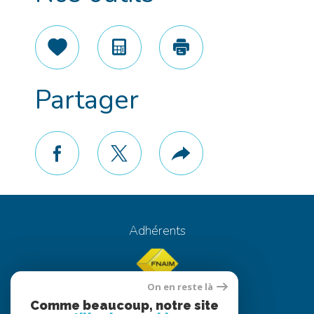
Sélectionner
Calculatrice
Imprimer
Partager
facebook
twitter
Plus
de
partage
Adhérents
On en reste là
Comme beaucoup, notre site