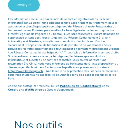
envoyer
Les informations recueillies sur ce formulaire sont enregistrées dans un fichier
informatisé par La Boite Immo agissant comme Sous-traitant du traitement pour la
gestion de la clientèle/prospects de l'Agence / du Réseau qui reste Responsable du
Traitement de vos Données personnelles. La base légale du traitement repose sur
l'intérêt légitime de l'Agence / du Réseau. Elles sont conservées jusqu'à demande de
suppression et sont destinées à l'Agence / au Réseau. Conformément à la loi «
informatique et libertés », vous disposez des droits d’accès, de rectification,
d’effacement, d’opposition, de limitation et de portabilité de vos données. Vous
pouvez retirer votre consentement à tout moment en contactant directement l’Agence
/ Le Réseau. Consultez le site
https://cnil.fr/fr
pour plus d’informations sur vos droits.
Si vous estimez, après avoir contacté l'Agence / le Réseau, que vos droits «
Informatique et Libertés » ne sont pas respectés, vous pouvez adresser une
réclamation à la CNIL. Nous vous informons de l’existence de la liste d'opposition au
démarchage téléphonique « Bloctel », sur laquelle vous pouvez vous inscrire ici :
https://www.bloctel.gouv.fr
. Dans le cadre de la protection des Données personnelles,
nous vous invitons à ne pas inscrire de Données sensibles dans le champ de saisie
libre.
Ce site est protégé par reCAPTCHA, les
Politiques de Confidentialité
et es
Conditions d'utilisation
de Google s'appliquent.
Nos outils