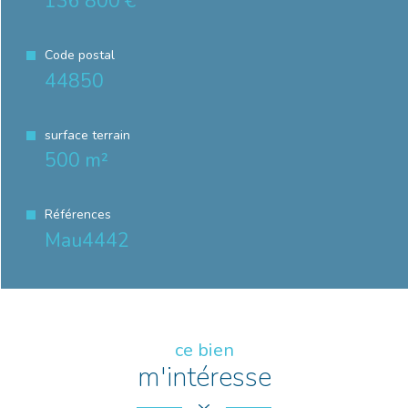
136 800 €
Code postal
44850
surface terrain
500 m²
Références
Mau4442
ce bien
m'intéresse