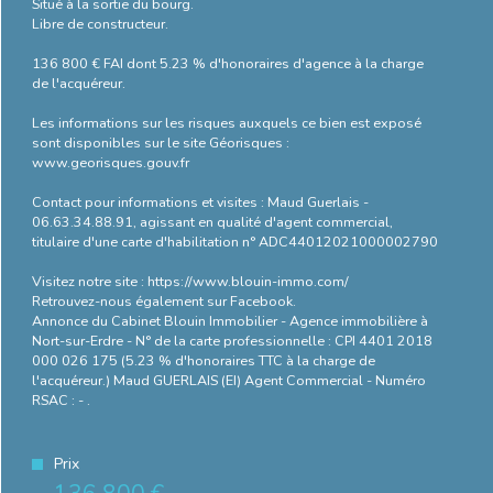
Situé à la sortie du bourg.
Libre de constructeur.
136 800 € FAI dont 5.23 % d'honoraires d'agence à la charge
de l'acquéreur.
Les informations sur les risques auxquels ce bien est exposé
sont disponibles sur le site Géorisques :
www.georisques.gouv.fr
Contact pour informations et visites : Maud Guerlais -
06.63.34.88.91, agissant en qualité d'agent commercial,
titulaire d'une carte d'habilitation n° ADC44012021000002790
Visitez notre site : https://www.blouin-immo.com/
Retrouvez-nous également sur Facebook.
Annonce du Cabinet Blouin Immobilier - Agence immobilière à
Nort-sur-Erdre - N° de la carte professionnelle : CPI 4401 2018
000 026 175 (5.23 % d'honoraires TTC à la charge de
l'acquéreur.) Maud GUERLAIS (EI) Agent Commercial - Numéro
RSAC : - .
Prix