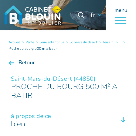
menu
Langue
Langue
fr
0
fr
Accueil
Accueil
Vente
Loire atlantique
St mars du desert
Terrain
T
Proche du bourg 500 m a batir
Retour
Saint-Mars-du-Désert (44850)
PROCHE DU BOURG 500 M² A
BATIR
à propos de ce
bien