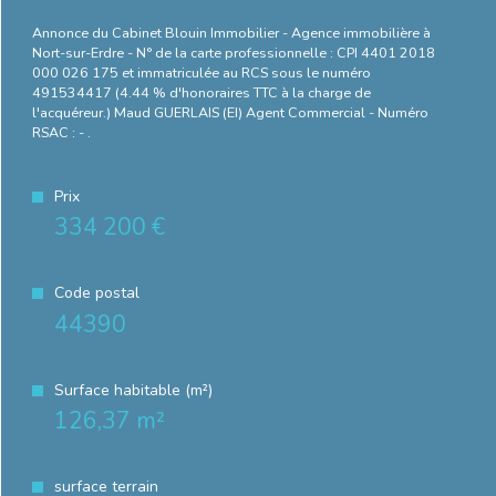
Annonce du Cabinet Blouin Immobilier - Agence immobilière à
Nort-sur-Erdre - N° de la carte professionnelle : CPI 4401 2018
000 026 175 et immatriculée au RCS sous le numéro
491534417 (4.44 % d'honoraires TTC à la charge de
l'acquéreur.) Maud GUERLAIS (EI) Agent Commercial - Numéro
RSAC : - .
Prix
334 200 €
Code postal
44390
Surface habitable (m²)
126,37 m²
surface terrain