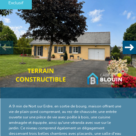
Exclusif
Plus d'informations
financières
Plus de
détails
la
copropriété
A 9 min de Nort sur Erdre, en sortie de bourg, maison offrant une
vie de plain-pied comprenant, au rez-de-chaussée, une entrée
ouverte sur une pièce de vie avec poêle à bois, une cuisine
aménagée et équipée, ainsi qu'une véranda avec vue sur le
jardin. Ce niveau comprend également un dégagement
Bilan
desservant trois belles chambres avec placards, une salle d'eau