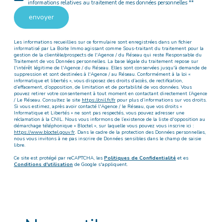
informations relatives au traitement de mes données personnelles **
envoyer
Les informations recueillies sur ce formulaire sont enregistrées dans un fichier
informatisé par La Boite Immo agissant comme Sous-traitant du traitement pour la
gestion de la clientèle/prospects de l'Agence / du Réseau qui reste Responsable du
Traitement de vos Données personnelles. La base légale du traitement repose sur
l'intérêt légitime de l'Agence / du Réseau. Elles sont conservées jusqu'à demande de
suppression et sont destinées à l'Agence / au Réseau. Conformément à la loi «
informatique et libertés », vous disposez des droits d’accès, de rectification,
d’effacement, d’opposition, de limitation et de portabilité de vos données. Vous
pouvez retirer votre consentement à tout moment en contactant directement l’Agence
/ Le Réseau. Consultez le site
https://cnil.fr/fr
pour plus d’informations sur vos droits.
Si vous estimez, après avoir contacté l'Agence / le Réseau, que vos droits «
Informatique et Libertés » ne sont pas respectés, vous pouvez adresser une
réclamation à la CNIL. Nous vous informons de l’existence de la liste d'opposition au
démarchage téléphonique « Bloctel », sur laquelle vous pouvez vous inscrire ici :
https://www.bloctel.gouv.fr
. Dans le cadre de la protection des Données personnelles,
nous vous invitons à ne pas inscrire de Données sensibles dans le champ de saisie
libre.
Ce site est protégé par reCAPTCHA, les
Politiques de Confidentialité
et es
Conditions d'utilisation
de Google s'appliquent.