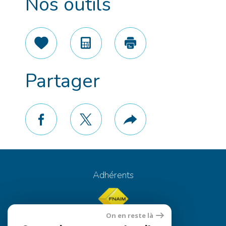
Nos outils
Sélectionner
Calculatrice
Imprimer
Partager
facebook
twitter
Plus
de
partage
Adhérents
On en reste là