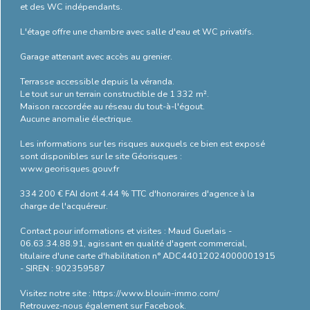
et des WC indépendants.
énergétique
L'étage offre une chambre avec salle d'eau et WC privatifs.
Garage attenant avec accès au grenier.
Terrasse accessible depuis la véranda.
Le tout sur un terrain constructible de 1 332 m².
Maison raccordée au réseau du tout-à-l'égout.
Aucune anomalie électrique.
Les informations sur les risques auxquels ce bien est exposé
sont disponibles sur le site Géorisques :
www.georisques.gouv.fr
334 200 € FAI dont 4.44 % TTC d'honoraires d'agence à la
charge de l'acquéreur.
Contact pour informations et visites : Maud Guerlais -
06.63.34.88.91, agissant en qualité d'agent commercial,
titulaire d'une carte d'habilitation n° ADC44012024000001915
- SIREN : 902359587
Visitez notre site : https://www.blouin-immo.com/
Retrouvez-nous également sur Facebook.