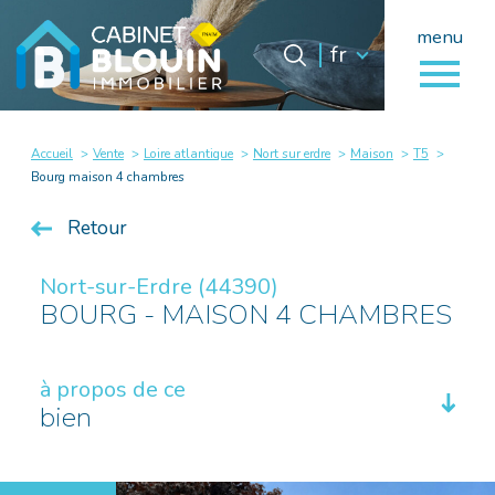
menu
Langue
Langue
fr
0
fr
Accueil
Accueil
Vente
Loire atlantique
Nort sur erdre
Maison
T5
Bourg maison 4 chambres
Retour
Nort-sur-Erdre (44390)
BOURG - MAISON 4 CHAMBRES
à propos de ce
bien