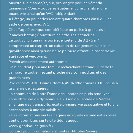
ouverte sur le salon/séjour, prolongée par une véranda
énergétique
lumineuse. Vous y trouverez également une chambre, une
buanderie ainsi qu'un WC indépendant.
À l'étage, un palier desservant quatre chambres ainsi qu'une
salle de bains avec WC.
Chauffage électrique complété par un poêle à granulés ;
Plancher béton ; Couverture en ardoises naturelles.
Le tout sur un terrain arboré et entretenu de 3 275 m²
comprenant un carport, un cabanon de rangement, une cour
gravillonnée ainsi qu'une belle pelouse offrant un cadre de vie
agréable et verdoyant.
Prévoir assainissement autonome.
Un bien idéal pour une famille recherchant la tranquillité de la
campagne tout en restant proche des commodités et des
grands axes.
Prix vente 299 900 euros dont 4,49 % d'honoraires TTC inclus à
la charge de l'acquéreur
La commune de Notre Dame des Landes en plein renouveau
vous offre une vie dynamique à 20 mn de l'entrée de Nantes
ainsi que des transports, école primaire, vie associative et loisirs
nécessaires à une vie paisible.
« Les informations sur les risques auxquels ce bien est exposé
sont disponibles sur le site Géorisques :
www.georisques.gouv.fr »
Contact pour informations et visites : Nicolas Savary