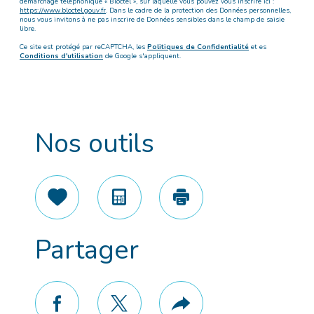
démarchage téléphonique « Bloctel », sur laquelle vous pouvez vous inscrire ici :
https://www.bloctel.gouv.fr
. Dans le cadre de la protection des Données personnelles,
nous vous invitons à ne pas inscrire de Données sensibles dans le champ de saisie
libre.
Ce site est protégé par reCAPTCHA, les
Politiques de Confidentialité
et es
Conditions d'utilisation
de Google s'appliquent.
Nos outils
Sélectionner
Calculatrice
Imprimer
Partager
facebook
twitter
Plus