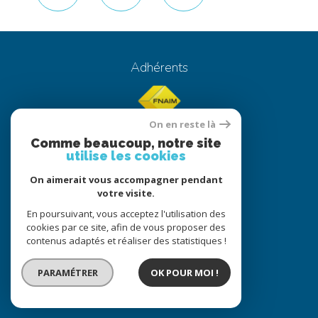
de
partage
Adhérents
On en reste là
Comme beaucoup, notre site
utilise les cookies
On aimerait vous accompagner pendant
© 2022
Tous droits réservés
votre visite.
Traduction powered by Google
En poursuivant, vous acceptez l'utilisation des
cookies par ce site, afin de vous proposer des
Nos honoraires
Plan du site
contenus adaptés et réaliser des statistiques !
Mentions légales
Partenaires
Admin
PARAMÉTRER
OK POUR MOI !
Comment Nous Gérons Vos Données
Politique RGPD
Cookies