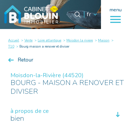
menu
Langue
Langue
fr
0
fr
Accueil
Accueil
Vente
Loire atlantique
Moisdon la riviere
Maison
T10
Bourg maison a renover et diviser
Retour
Moisdon-la-Rivière (44520)
BOURG - MAISON A RENOVER ET
DIVISER
à propos de ce
bien