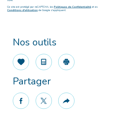
libre.
Ce site est protégé par reCAPTCHA, les
Politiques de Confidentialité
et es
Conditions d'utilisation
de Google s'appliquent.
Nos outils
Sélectionner
Calculatrice
Imprimer
Partager
facebook
twitter
Plus
de