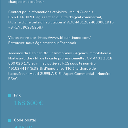
charge de l'acquéreur.
Contact pour informations et visites : Maud Guerlais -
06.63.34.88.91, agissant en qualité d'agent commercial,
titulaire d'une carte d'habilitation n° ADC44012024000001915
- SIREN : 902359587
Visitez notre site : https://www.blouin-immo.com/
Retrouvez-nous également sur Facebook.
Annonce du Cabinet Blouin Immobilier - Agence immobilière à
Nort-sur-Erdre - N° de la carte professionnelle : CPI 4401 2018
000 026 175 et immatriculée au RCS sous le numéro
491534417 (5.38 % d'honoraires TTC à la charge de
l'acquéreur.) Maud GUERLAIS (EI) Agent Commercial - Numéro
RSAC : - .
Prix
168 600 €
Code postal