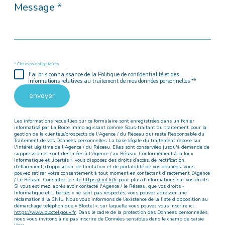
Message
*
* Champs obligatoires
J'ai pris connaissance de la Politique de confidentialité et des
informations relatives au traitement de mes données personnelles **
envoyer
Les informations recueillies sur ce formulaire sont enregistrées dans un fichier
informatisé par La Boite Immo agissant comme Sous-traitant du traitement pour la
gestion de la clientèle/prospects de l'Agence / du Réseau qui reste Responsable du
Traitement de vos Données personnelles. La base légale du traitement repose sur
l'intérêt légitime de l'Agence / du Réseau. Elles sont conservées jusqu'à demande de
suppression et sont destinées à l'Agence / au Réseau. Conformément à la loi «
informatique et libertés », vous disposez des droits d’accès, de rectification,
d’effacement, d’opposition, de limitation et de portabilité de vos données. Vous
pouvez retirer votre consentement à tout moment en contactant directement l’Agence
/ Le Réseau. Consultez le site
https://cnil.fr/fr
pour plus d’informations sur vos droits.
Si vous estimez, après avoir contacté l'Agence / le Réseau, que vos droits «
Informatique et Libertés » ne sont pas respectés, vous pouvez adresser une
réclamation à la CNIL. Nous vous informons de l’existence de la liste d'opposition au
démarchage téléphonique « Bloctel », sur laquelle vous pouvez vous inscrire ici :
https://www.bloctel.gouv.fr
. Dans le cadre de la protection des Données personnelles,
nous vous invitons à ne pas inscrire de Données sensibles dans le champ de saisie