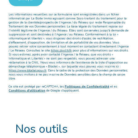
Les informations recueillies sur ce formulaire sont enregistrées dans un fichier
informatisé par La Boite Immo agissant comme Sous-traitant du traitement pour la
gestion de la clientèle/prospects de l'Agence / du Réseau qui reste Responsable du
Traitement de vos Données personnelles. La base légale du traitement repose sur
l'intérêt légitime de l'Agence / du Réseau. Elles sont conservées jusqu'à demande de
suppression et sont destinées à l'Agence / au Réseau. Conformément à la loi «
informatique et libertés », vous disposez des droits d’accès, de rectification,
d’effacement, d’opposition, de limitation et de portabilité de vos données. Vous
pouvez retirer votre consentement à tout moment en contactant directement l’Agence
/ Le Réseau. Consultez le site
https://cnil.fr/fr
pour plus d’informations sur vos droits.
Si vous estimez, après avoir contacté l'Agence / le Réseau, que vos droits «
Informatique et Libertés » ne sont pas respectés, vous pouvez adresser une
réclamation à la CNIL. Nous vous informons de l’existence de la liste d'opposition au
démarchage téléphonique « Bloctel », sur laquelle vous pouvez vous inscrire ici :
https://www.bloctel.gouv.fr
. Dans le cadre de la protection des Données personnelles,
nous vous invitons à ne pas inscrire de Données sensibles dans le champ de saisie
libre.
Ce site est protégé par reCAPTCHA, les
Politiques de Confidentialité
et es
Conditions d'utilisation
de Google s'appliquent.
Nos outils