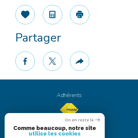
Sélectionner
Calculatrice
Imprimer
Partager
facebook
twitter
Plus
de
partage
Adhérents
On en reste là
Comme beaucoup, notre site
utilise les cookies