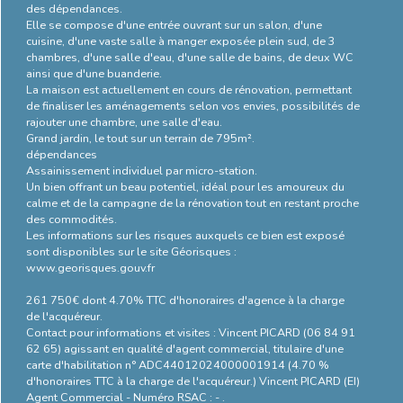
des dépendances.
énergétique
Elle se compose d'une entrée ouvrant sur un salon, d'une
cuisine, d'une vaste salle à manger exposée plein sud, de 3
chambres, d'une salle d'eau, d'une salle de bains, de deux WC
ainsi que d'une buanderie.
La maison est actuellement en cours de rénovation, permettant
de finaliser les aménagements selon vos envies, possibilités de
rajouter une chambre, une salle d'eau.
Grand jardin, le tout sur un terrain de 795m².
dépendances
Assainissement individuel par micro-station.
Un bien offrant un beau potentiel, idéal pour les amoureux du
calme et de la campagne de la rénovation tout en restant proche
des commodités.
Les informations sur les risques auxquels ce bien est exposé
sont disponibles sur le site Géorisques :
www.georisques.gouv.fr
261 750€ dont 4.70% TTC d'honoraires d'agence à la charge
de l'acquéreur.
Contact pour informations et visites : Vincent PICARD (06 84 91
62 65) agissant en qualité d'agent commercial, titulaire d'une
carte d'habilitation n° ADC44012024000001914 (4.70 %
d'honoraires TTC à la charge de l'acquéreur.) Vincent PICARD (EI)
Agent Commercial - Numéro RSAC : - .