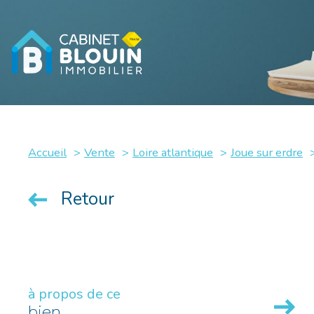
Accueil
Vente
Loire atlantique
Joue sur erdre
Retour
à propos de ce
bien