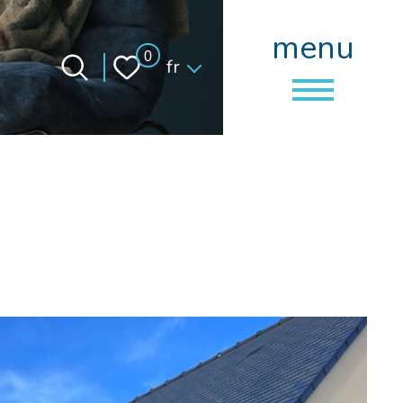
menu
Langue
0
fr