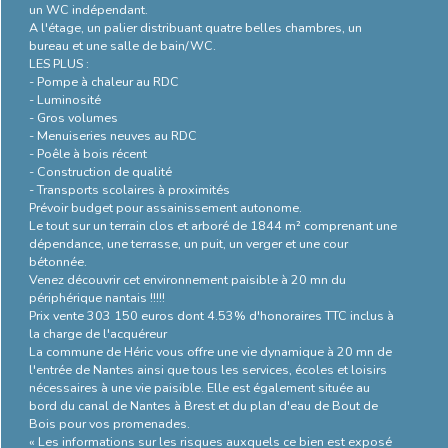
un WC indépendant.
énergétique
A l'étage, un palier distribuant quatre belles chambres, un
bureau et une salle de bain/WC.
LES PLUS :
- Pompe à chaleur au RDC
- Luminosité
- Gros volumes
- Menuiseries neuves au RDC
- Poêle à bois récent
- Construction de qualité
- Transports scolaires à proximités
Prévoir budget pour assainissement autonome.
Le tout sur un terrain clos et arboré de 1844 m² comprenant une
dépendance, une terrasse, un puit, un verger et une cour
bétonnée.
Venez découvrir cet environnement paisible à 20 mn du
périphérique nantais !!!!!
Prix vente 303 150 euros dont 4.53% d'honoraires TTC inclus à
la charge de l'acquéreur
La commune de Héric vous offre une vie dynamique à 20 mn de
l'entrée de Nantes ainsi que tous les services, écoles et loisirs
nécessaires à une vie paisible. Elle est également située au
bord du canal de Nantes à Brest et du plan d'eau de Bout de
Bois pour vos promenades.
« Les informations sur les risques auxquels ce bien est exposé