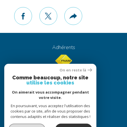
facebook
twitter
Plus
de
partage
Adhérents
On en reste là
Comme beaucoup, notre site
utilise les cookies
On aimerait vous accompagner pendant
© 2022
Tous droits réservés
votre visite.
Traduction powered by Google
En poursuivant, vous acceptez l'utilisation des
cookies par ce site, afin de vous proposer des
Nos honoraires
Plan du site
contenus adaptés et réaliser des statistiques !
Mentions légales
Partenaires
Admin