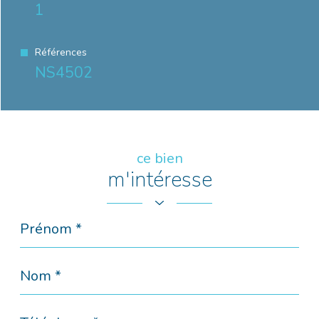
1
Références
NS4502
ce bien
m'intéresse
Prénom
*
Nom
*
Téléphone