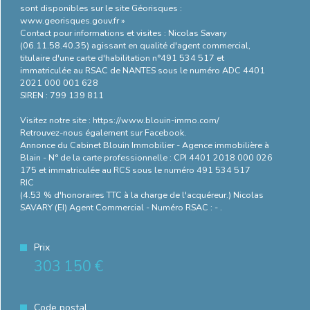
sont disponibles sur le site Géorisques :
www.georisques.gouv.fr »
Contact pour informations et visites : Nicolas Savary
(06.11.58.40.35) agissant en qualité d'agent commercial,
titulaire d'une carte d'habilitation n°491 534 517 et
immatriculée au RSAC de NANTES sous le numéro ADC 4401
2021 000 001 628
SIREN : 799 139 811
Visitez notre site : https://www.blouin-immo.com/
Retrouvez-nous également sur Facebook.
Annonce du Cabinet Blouin Immobilier - Agence immobilière à
Blain - N° de la carte professionnelle : CPI 4401 2018 000 026
175 et immatriculée au RCS sous le numéro 491 534 517
RIC
(4.53 % d'honoraires TTC à la charge de l'acquéreur.) Nicolas
SAVARY (EI) Agent Commercial - Numéro RSAC : - .
Prix
303 150 €
Code postal