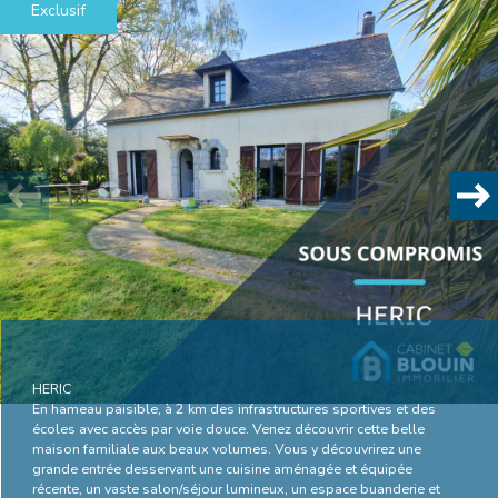
Exclusif
Plus d'informations
financières
Plus de
détails
la
copropriété
HERIC
En hameau paisible, à 2 km des infrastructures sportives et des
écoles avec accès par voie douce. Venez découvrir cette belle
maison familiale aux beaux volumes. Vous y découvrirez une
grande entrée desservant une cuisine aménagée et équipée
Bilan
récente, un vaste salon/séjour lumineux, un espace buanderie et