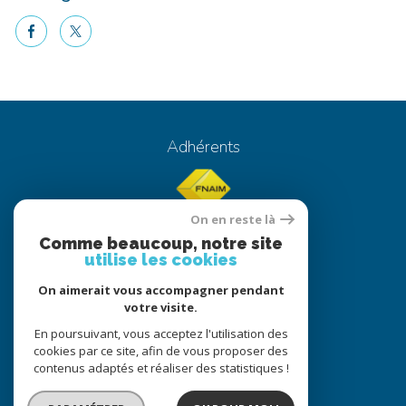
facebook
twitter
Voici le contenu de votre actualité !
Adhérents
On en reste là
Comme beaucoup, notre site
utilise les cookies
On aimerait vous accompagner pendant
© 2022
Tous droits réservés
votre visite.
Traduction powered by Google
En poursuivant, vous acceptez l'utilisation des
cookies par ce site, afin de vous proposer des
Nos honoraires
Plan du site
contenus adaptés et réaliser des statistiques !
Mentions légales
Partenaires
Admin