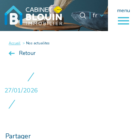
menu
Langue
Langue
fr
0
fr
Accueil
Accueil
Nos actualites
Retour
27/01/2026
Partager