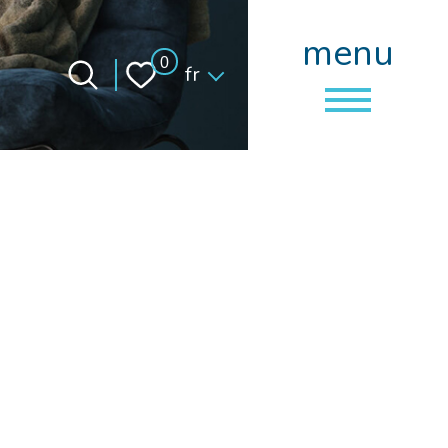
menu
Langue
0
fr