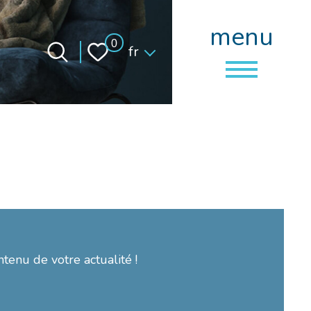
menu
Langue
0
fr
ntenu de votre actualité !