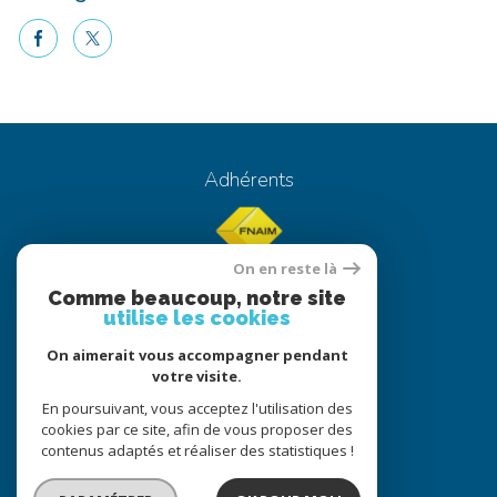
facebook
twitter
Voici le contenu de votre actualité !
Adhérents
On en reste là
Comme beaucoup, notre site
utilise les cookies
On aimerait vous accompagner pendant
© 2022
Tous droits réservés
votre visite.
Traduction powered by Google
En poursuivant, vous acceptez l'utilisation des
cookies par ce site, afin de vous proposer des
Nos honoraires
Plan du site
contenus adaptés et réaliser des statistiques !
Mentions légales
Partenaires
Admin