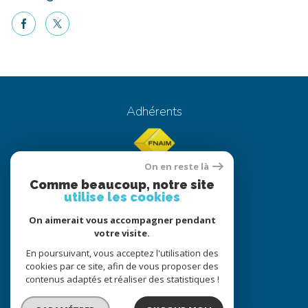
facebook
twitter
Voici le contenu de votre actualité !
Adhérents
On en reste là
Comme beaucoup, notre site
utilise les cookies
On aimerait vous accompagner pendant
© 2022
Tous droits réservés
votre visite.
Traduction powered by Google
En poursuivant, vous acceptez l'utilisation des
cookies par ce site, afin de vous proposer des
Nos honoraires
Plan du site
contenus adaptés et réaliser des statistiques !
Mentions légales
Partenaires
Admin