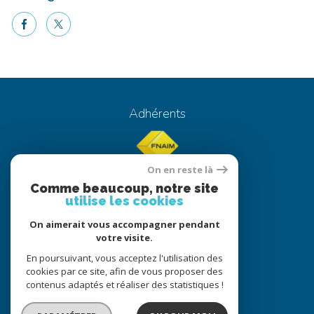
facebook
twitter
Voici le contenu de votre actualité !
Adhérents
On en reste là
Comme beaucoup, notre site
utilise les cookies
On aimerait vous accompagner pendant
© 2022
Tous droits réservés
votre visite.
Traduction powered by Google
En poursuivant, vous acceptez l'utilisation des
cookies par ce site, afin de vous proposer des
Nos honoraires
Plan du site
contenus adaptés et réaliser des statistiques !
Mentions légales
Partenaires
Admin