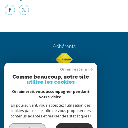
facebook
twitter
Voici le contenu de votre actualité !
Adhérents
On en reste là
Comme beaucoup, notre site
utilise les cookies
On aimerait vous accompagner pendant
© 2022
Tous droits réservés
votre visite.
Traduction powered by Google
En poursuivant, vous acceptez l'utilisation des
cookies par ce site, afin de vous proposer des
Nos honoraires
Plan du site
contenus adaptés et réaliser des statistiques !
Mentions légales
Partenaires
Admin