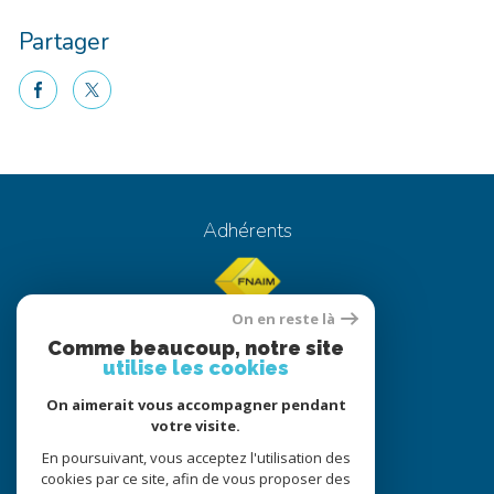
Partager
facebook
twitter
Voici le contenu de votre actualité !
Adhérents
On en reste là
Comme beaucoup, notre site
utilise les cookies
On aimerait vous accompagner pendant
© 2022
Tous droits réservés
votre visite.
Traduction powered by Google
En poursuivant, vous acceptez l'utilisation des
cookies par ce site, afin de vous proposer des
Nos honoraires
Plan du site