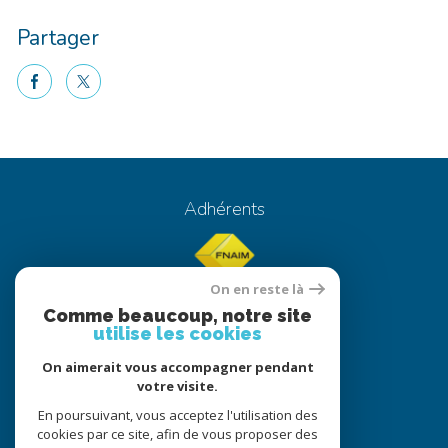
Partager
facebook
twitter
Adhérents
On en reste là
Comme beaucoup, notre site
utilise les cookies
On aimerait vous accompagner pendant
© 2022
Tous droits réservés
votre visite.
Traduction powered by Google
En poursuivant, vous acceptez l'utilisation des
cookies par ce site, afin de vous proposer des
Nos honoraires
Plan du site