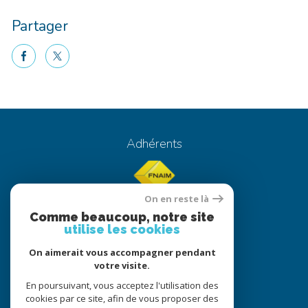
Partager
facebook
twitter
Voici le contenu de votre actualité !
Adhérents
On en reste là
Comme beaucoup, notre site
utilise les cookies
On aimerait vous accompagner pendant
© 2022
Tous droits réservés
votre visite.
Traduction powered by Google
En poursuivant, vous acceptez l'utilisation des
cookies par ce site, afin de vous proposer des
Nos honoraires
Plan du site