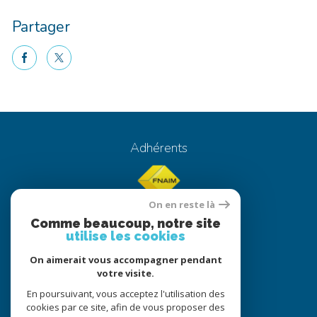
Partager
facebook
twitter
Voici le contenu de votre actualité !
Adhérents
On en reste là
Comme beaucoup, notre site
utilise les cookies
On aimerait vous accompagner pendant
© 2022
Tous droits réservés
votre visite.
Traduction powered by Google
En poursuivant, vous acceptez l'utilisation des
cookies par ce site, afin de vous proposer des
Nos honoraires
Plan du site