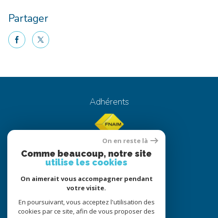
Partager
facebook
twitter
Quel chauffage choisir ?
Adhérents
On en reste là
Comme beaucoup, notre site
utilise les cookies
On aimerait vous accompagner pendant
© 2022
Tous droits réservés
votre visite.
Traduction powered by Google
En poursuivant, vous acceptez l'utilisation des
cookies par ce site, afin de vous proposer des
Nos honoraires
Plan du site