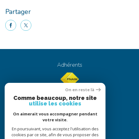
Partager
facebook
twitter
Nouvelle vente aux Touches !
Adhérents
On en reste là
Comme beaucoup, notre site
utilise les cookies
On aimerait vous accompagner pendant
© 2022
Tous droits réservés
votre visite.
Traduction powered by Google
En poursuivant, vous acceptez l'utilisation des
cookies par ce site, afin de vous proposer des
Nos honoraires
Plan du site