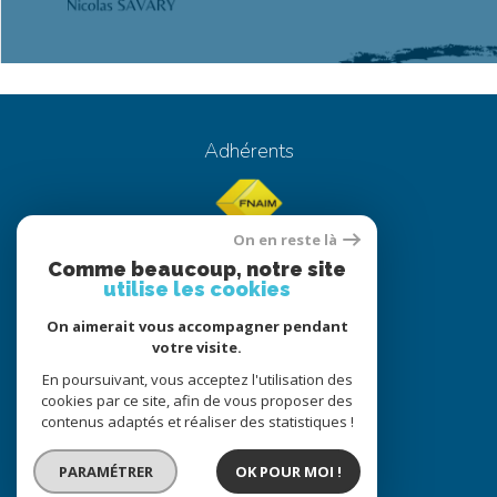
Adhérents
On en reste là
Comme beaucoup, notre site
utilise les cookies
On aimerait vous accompagner pendant
© 2022
Tous droits réservés
votre visite.
Traduction powered by Google
En poursuivant, vous acceptez l'utilisation des
cookies par ce site, afin de vous proposer des
Nos honoraires
Plan du site
contenus adaptés et réaliser des statistiques !
Mentions légales
Partenaires
Admin
PARAMÉTRER
OK POUR MOI !
Comment Nous Gérons Vos Données