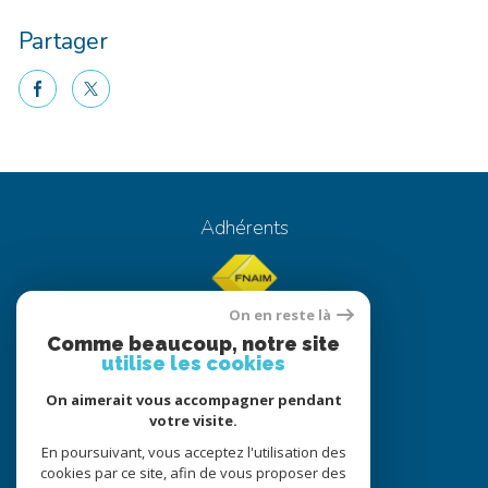
Partager
facebook
twitter
Voici le contenu de votre actualité !
Adhérents
On en reste là
Comme beaucoup, notre site
utilise les cookies
On aimerait vous accompagner pendant
© 2022
Tous droits réservés
votre visite.
Traduction powered by Google
En poursuivant, vous acceptez l'utilisation des
cookies par ce site, afin de vous proposer des
Nos honoraires
Plan du site