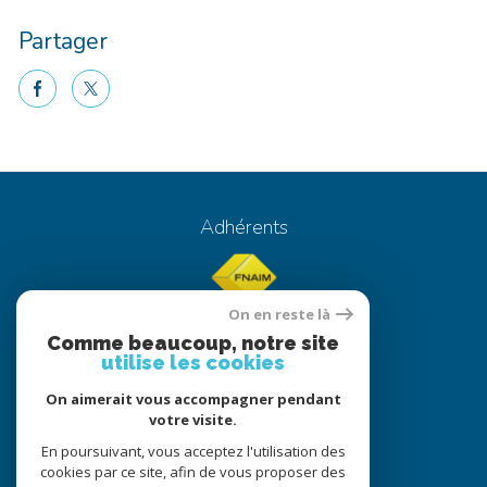
Partager
facebook
twitter
Voici le contenu de votre actualité !
Adhérents
On en reste là
Comme beaucoup, notre site
utilise les cookies
On aimerait vous accompagner pendant
© 2022
Tous droits réservés
votre visite.
Traduction powered by Google
En poursuivant, vous acceptez l'utilisation des
cookies par ce site, afin de vous proposer des
Nos honoraires
Plan du site