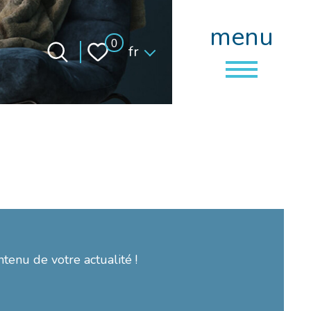
menu
Langue
0
fr
ntenu de votre actualité !