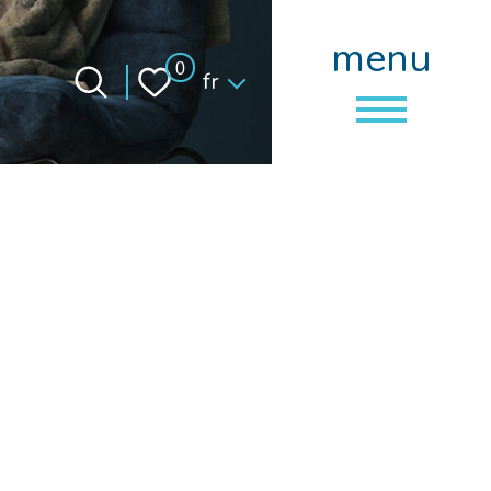
menu
Langue
0
fr
ux d'annoncer la vente de cette
ituée sur la commune de Blain.