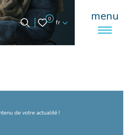
menu
Langue
0
fr
ntenu de votre actualité !