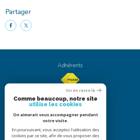
Partager
facebook
twitter
Voici le contenu de votre actualité !
Adhérents
On en reste là
Comme beaucoup, notre site
utilise les cookies
On aimerait vous accompagner pendant
© 2022
Tous droits réservés
votre visite.
Traduction powered by Google
En poursuivant, vous acceptez l'utilisation des
cookies par ce site, afin de vous proposer des
Nos honoraires
Plan du site