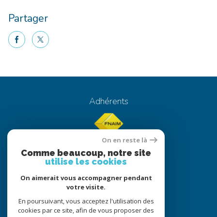
Partager
facebook
twitter
Voici le contenu de votre actualité !
Adhérents
On en reste là
Comme beaucoup, notre site
utilise les cookies
On aimerait vous accompagner pendant
© 2022
Tous droits réservés
votre visite.
Traduction powered by Google
En poursuivant, vous acceptez l'utilisation des
cookies par ce site, afin de vous proposer des
Nos honoraires
Plan du site