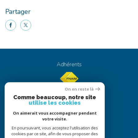
Partager
facebook
twitter
Voici le contenu de votre actualité !
Adhérents
On en reste là
Comme beaucoup, notre site
utilise les cookies
On aimerait vous accompagner pendant
© 2022
Tous droits réservés
votre visite.
Traduction powered by Google
En poursuivant, vous acceptez l'utilisation des
cookies par ce site, afin de vous proposer des
Nos honoraires
Plan du site