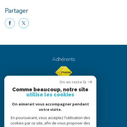
Partager
facebook
twitter
Voici le contenu de votre actualité !
Adhérents
On en reste là
Comme beaucoup, notre site
utilise les cookies
On aimerait vous accompagner pendant
© 2022
Tous droits réservés
votre visite.
Traduction powered by Google
En poursuivant, vous acceptez l'utilisation des
cookies par ce site, afin de vous proposer des
Nos honoraires
Plan du site