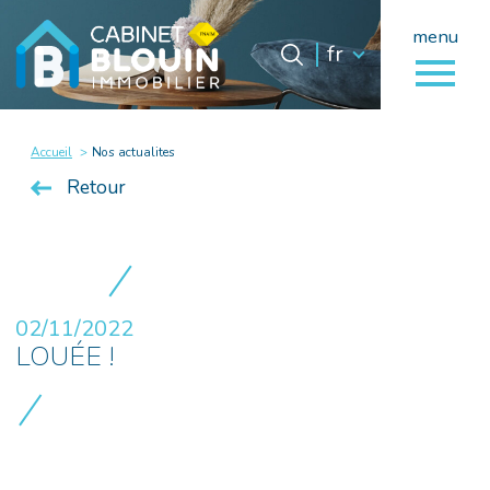
menu
Langue
Langue
fr
0
fr
Accueil
Accueil
Nos actualites
Retour
02/11/2022
LOUÉE !