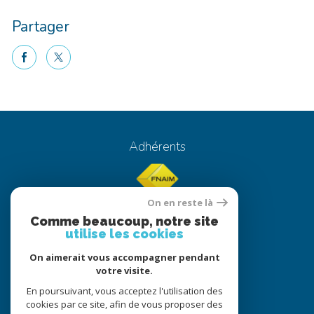
Partager
facebook
twitter
Voici le contenu de votre actualité !
Adhérents
On en reste là
Comme beaucoup, notre site
utilise les cookies
On aimerait vous accompagner pendant
© 2022
Tous droits réservés
votre visite.
Traduction powered by Google
En poursuivant, vous acceptez l'utilisation des
cookies par ce site, afin de vous proposer des
Nos honoraires
Plan du site