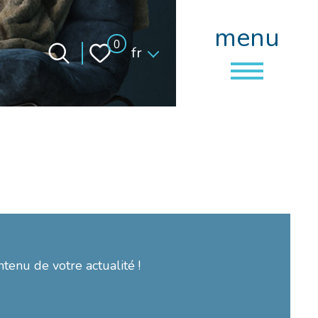
menu
Langue
0
fr
ntenu de votre actualité !