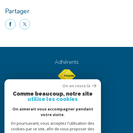
Partager
facebook
twitter
Voici le contenu de votre actualité !
Adhérents
On en reste là
Comme beaucoup, notre site
utilise les cookies
On aimerait vous accompagner pendant
© 2022
Tous droits réservés
votre visite.
Traduction powered by Google
En poursuivant, vous acceptez l'utilisation des
cookies par ce site, afin de vous proposer des
Nos honoraires
Plan du site