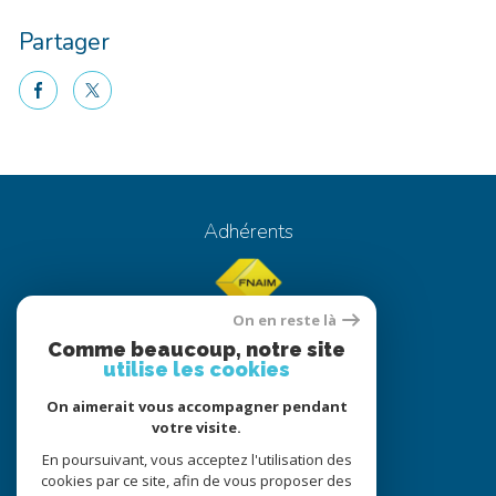
Partager
facebook
twitter
Voici le contenu de votre actualité !
Adhérents
On en reste là
Comme beaucoup, notre site
utilise les cookies
On aimerait vous accompagner pendant
© 2022
Tous droits réservés
votre visite.
Traduction powered by Google
En poursuivant, vous acceptez l'utilisation des
cookies par ce site, afin de vous proposer des
Nos honoraires
Plan du site