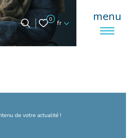
menu
Langue
0
fr
ntenu de votre actualité !