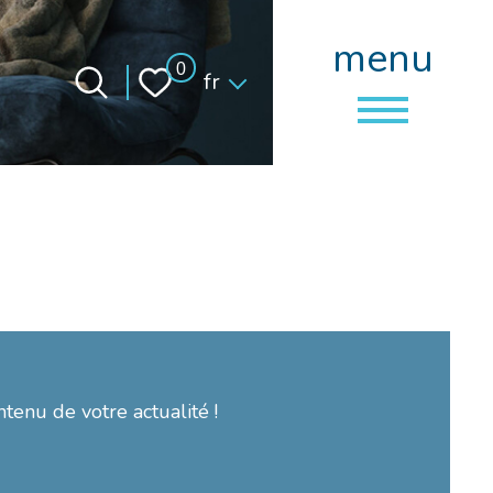
menu
Langue
0
fr
ntenu de votre actualité !