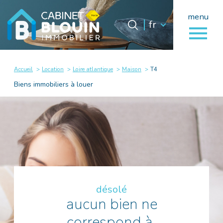
menu
Langue
Langue
fr
0
fr
Accueil
Accueil
Location
Loire atlantique
Maison
T4
Biens immobiliers à louer
désolé
aucun bien ne
correspond à