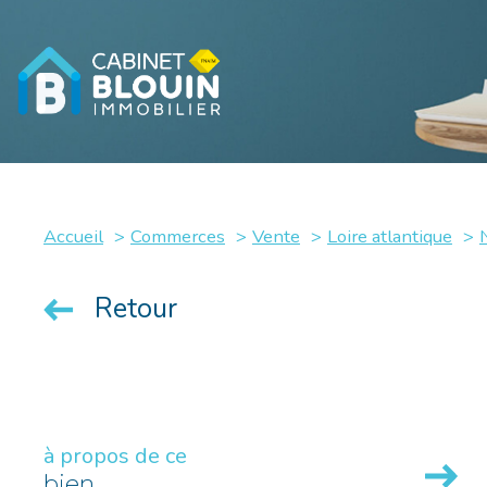
Accueil
Commerces
Vente
Loire atlantique
Retour
à propos de ce
bien