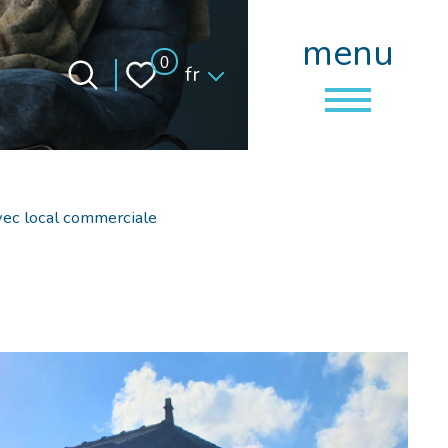
menu
Langue
0
fr
vec local commerciale