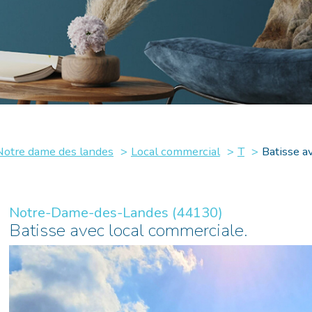
Notre dame des landes
Local commercial
T
Batisse a
Notre-Dame-des-Landes (44130)
Batisse avec local commerciale.